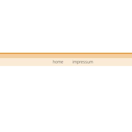
home
impressum
Mittelschule Neustadt a.d.Waldnaab
Bildstraße 9
92660 Neustadt a.d.Waldnaab
Telefon: 09602 / 74 30