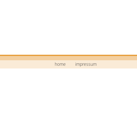
home
impressum
Mittelschule Neustadt a.d.Waldnaab
Bildstraße 9
92660 Neustadt a.d.Waldnaab
Telefon: 09602 / 74 30