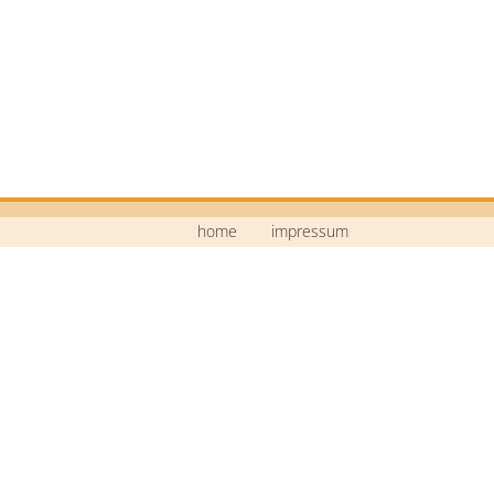
home
impressum
Mittelschule Neustadt a.d.Waldnaab
Bildstraße 9
92660 Neustadt a.d.Waldnaab
Telefon: 09602 / 74 30