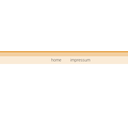
home
impressum
Mittelschule Neustadt a.d.Waldnaab
Bildstraße 9
92660 Neustadt a.d.Waldnaab
Telefon: 09602 / 74 30