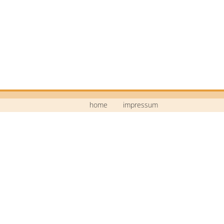
home
impressum
Mittelschule Neustadt a.d.Waldnaab
Bildstraße 9
92660 Neustadt a.d.Waldnaab
Telefon: 09602 / 74 30