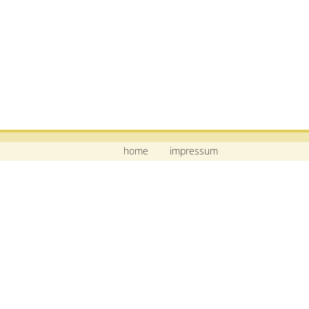
home
impressum
Mittelschule Neustadt a.d.Waldnaab
Bildstraße 9
92660 Neustadt a.d.Waldnaab