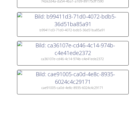
742e2d4a-da54-4ba1-a7d9-89175cff1590
b99411d3-71d0-4072-bdb5-36d51ba85a91
ca36107e-cd46-4c14-974b-c4e41ede2372
cae91005-ca0d-4e8c-8935-6024c4c29171