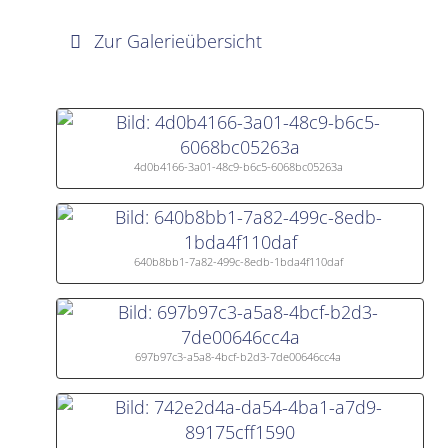
Zur Galerieübersicht
4d0b4166-3a01-48c9-b6c5-6068bc05263a
640b8bb1-7a82-499c-8edb-1bda4f110daf
697b97c3-a5a8-4bcf-b2d3-7de00646cc4a